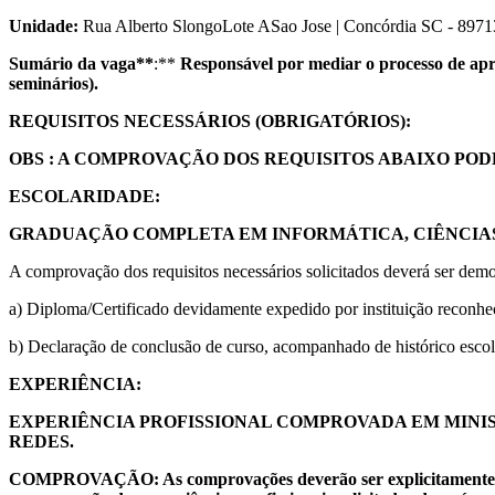
Unidade:
Rua Alberto SlongoLote ASao Jose | Concórdia SC - 897
Sumário da vaga**
:**
Responsável por mediar o processo de apr
seminários).
REQUISITOS NECESSÁRIOS (OBRIGATÓRIOS):
OBS : A COMPROVAÇÃO DOS REQUISITOS ABAIXO PO
ESCOLARIDADE:
GRADUAÇÃO COMPLETA EM INFORMÁTICA, CIÊNCIAS
A comprovação dos requisitos necessários solicitados deverá ser demo
a) Diploma/Certificado devidamente expedido por instituição reconh
b) Declaração de conclusão de curso, acompanhado de histórico esco
EXPERIÊNCIA:
EXPERIÊNCIA PROFISSIONAL COMPROVADA EM MINI
REDES.
COMPROVAÇÃO: As comprovações deverão ser explicitamente relac