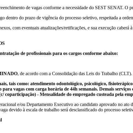
a preenchimento de vagas conforme a necessidade do SEST SENAT. O proce
o dentro do prazo de vigência do processo seletivo, respeitada a ordem
 Anexos, com eventuais atualizações/retificações, e sua execução cabe
OS
ontratação de profissionais para os cargos conforme abaixo:
MINADO
, de acordo com a Consolidação das Leis do Trabalho (CLT).
tais como: atendimento odontológico, psicológico, fisioterápico e 
ão para vagas com carga horária de 44h semanais. Demais serviços 
 (c/ coparticipação) - Mensalidade do empregado custeada pela em
peracional e/ou Departamento Executivo ao candidato aprovado no ato 
aga devido à escala de trabalho será desclassificado do processo seleti
l