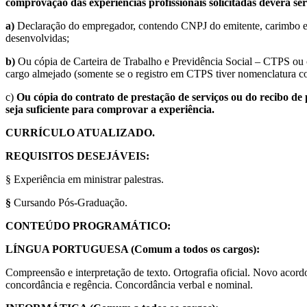
comprovação das experiências profissionais solicitadas deverá s
a)
Declaração do empregador, contendo CNPJ do emitente, carimbo e ass
desenvolvidas;
b)
Ou cópia de Carteira de Trabalho e Previdência Social – CTPS ou ca
cargo almejado (somente se o registro em CTPS tiver nomenclatura cor
c)
Ou cópia do contrato de prestação de serviços ou do recibo de
seja suficiente para comprovar a experiência.
CURRÍCULO ATUALIZADO.
REQUISITOS DESEJÁVEIS:
§ Experiência em ministrar palestras.
§
Cursando Pós-Graduação.
CONTEÚDO PROGRAMÁTICO:
LÍNGUA PORTUGUESA (Comum a todos os cargos):
Compreensão e interpretação de texto. Ortografia oficial. Novo acordo
concordância e regência. Concordância verbal e nominal.