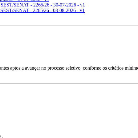
os SEST/SENAT - 2265/26 - 30-07-2026 - v1
s SEST/SENAT - 2265/26 - 03-08-2026 - v1
ntes aptos a avançar no processo seletivo, conforme os critérios mínimo
a.