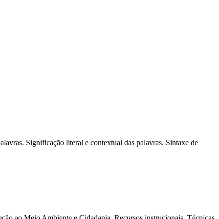
avras. Significação literal e contextual das palavras. Sintaxe de
teção ao Meio Ambiente e Cidadania. Recursos instrucionais. Técnicas