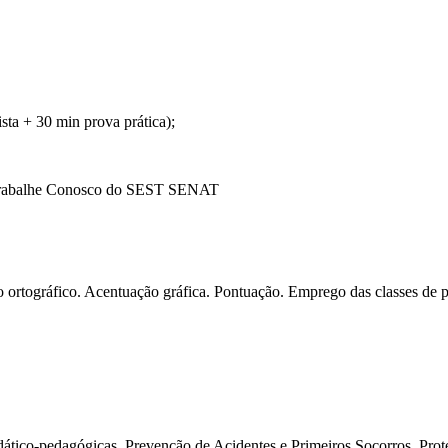
ista + 30 min prova prática);
a Trabalhe Conosco do SEST SENAT
 ortográfico. Acentuação gráfica. Pontuação. Emprego das classes de pal
dático-pedagógicas. Prevenção de Acidentes e Primeiros Socorros. Pro