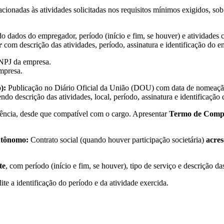
adas às atividades solicitadas nos requisitos mínimos exigidos, so
do dados do empregador, período (início e fim, se houver) e atividades
r
com descrição das atividades, período, assinatura e identificação do e
CNPJ da empresa.
mpresa.
):
Publicação no Diário Oficial da União (DOU) com data de nomeação
endo descrição das atividades, local, período, assinatura e identificação 
ência, desde que compatível com o cargo. Apresentar
Termo de Compr
utônomo:
Contrato social (quando houver participação societária)
acres
te
, com período (início e fim, se houver), tipo de serviço e descrição 
lite a identificação do período e da atividade exercida.