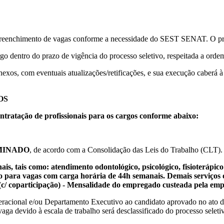
a preenchimento de vagas conforme a necessidade do SEST SENAT. O proce
o dentro do prazo de vigência do processo seletivo, respeitada a ordem
 Anexos, com eventuais atualizações/retificações, e sua execução cabe
OS
ontratação de profissionais para os cargos conforme abaixo:
MINADO
, de acordo com a Consolidação das Leis do Trabalho (CLT).
tais como: atendimento odontológico, psicológico, fisioterápico e 
ão para vagas com carga horária de 44h semanais. Demais serviços 
 (c/ coparticipação) - Mensalidade do empregado custeada pela em
peracional e/ou Departamento Executivo ao candidato aprovado no ato 
aga devido à escala de trabalho será desclassificado do processo seleti