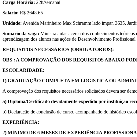
Carga Horária:
22h/semanal
Salário:
R$ 2648.65
Unidade:
Avenida Marinheiro Max Schramm lado impar, 3635, Jardim
Sumário da vaga:
Ministra aulas acerca dos conhecimentos teóricos 
aprendizagem dos alunos nas ações de Desenvolvimento Profissiona
REQUISITOS NECESSÁRIOS (OBRIGATÓRIOS):
OBS : A COMPROVAÇÃO DOS REQUISITOS ABAIXO PO
ESCOLARIDADE:
1) GRADUAÇÃO COMPLETA EM LOGÍSTICA OU ADMIN
A comprovação dos requisitos necessários solicitados deverá ser demo
a)
Diploma/Certificado devidamente expedido por instituição re
b) Declaração de conclusão de curso, acompanhado de histórico esco
EXPERIÊNCIA:
2) MÍNIMO DE 6 MESES DE
EXPERIÊNCIA PROFISSIONA