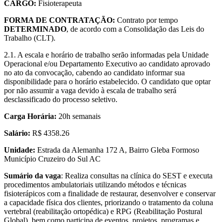
CARGO:
Fisioterapeuta
FORMA DE CONTRATAÇÃO:
Contrato por tempo
DETERMINADO
, de acordo com a Consolidação das Leis do
Trabalho (CLT).
2.1. A escala e horário de trabalho serão informadas pela Unidade
Operacional e/ou Departamento Executivo ao candidato aprovado
no ato da convocação, cabendo ao candidato informar sua
disponibilidade para o horário estabelecido. O candidato que optar
por não assumir a vaga devido à escala de trabalho será
desclassificado do processo seletivo.
Carga Horária:
20h semanais
Salário:
R$ 4358.26
Unidade:
Estrada da Alemanha 172 A, Bairro Gleba Formoso
Município Cruzeiro do Sul AC
Sumário da vaga
: Realiza consultas na clínica do SEST e executa
procedimentos ambulatoriais utilizando métodos e técnicas
fisioterápicos com a finalidade de restaurar, desenvolver e conservar
a capacidade física dos clientes, priorizando o tratamento da coluna
vertebral (reabilitação ortopédica) e RPG (Reabilitação Postural
Global), bem como participa de eventos, projetos, programas e