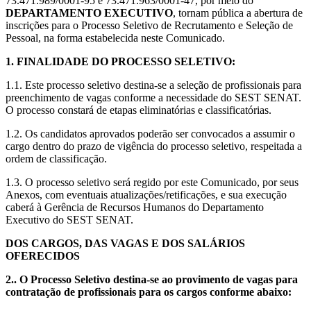
73.471.989/0001-95 e 73.471.963/0001-47, por meio do
DEPARTAMENTO EXECUTIVO
, tornam pública a abertura de
inscrições para o Processo Seletivo de Recrutamento e Seleção de
Pessoal, na forma estabelecida neste Comunicado.
1. FINALIDADE DO PROCESSO SELETIVO:
1.1. Este processo seletivo destina-se a seleção de profissionais para
preenchimento de vagas conforme a necessidade do SEST SENAT.
O processo constará de etapas eliminatórias e classificatórias.
1.2. Os candidatos aprovados poderão ser convocados a assumir o
cargo dentro do prazo de vigência do processo seletivo, respeitada a
ordem de classificação.
1.3. O processo seletivo será regido por este Comunicado, por seus
Anexos, com eventuais atualizações/retificações, e sua execução
caberá à Gerência de Recursos Humanos do Departamento
Executivo do SEST SENAT.
DOS CARGOS, DAS VAGAS E DOS SALÁRIOS
OFERECIDOS
2.. O Processo Seletivo destina-se ao provimento de vagas para
contratação de profissionais para os cargos conforme abaixo: