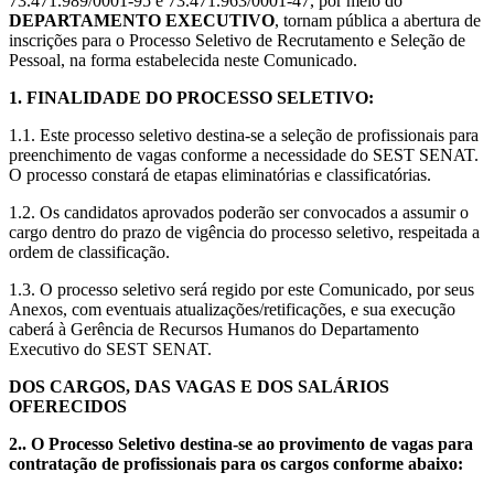
73.471.989/0001-95 e 73.471.963/0001-47, por meio do
DEPARTAMENTO EXECUTIVO
, tornam pública a abertura de
inscrições para o Processo Seletivo de Recrutamento e Seleção de
Pessoal, na forma estabelecida neste Comunicado.
1. FINALIDADE DO PROCESSO SELETIVO:
1.1. Este processo seletivo destina-se a seleção de profissionais para
preenchimento de vagas conforme a necessidade do SEST SENAT.
O processo constará de etapas eliminatórias e classificatórias.
1.2. Os candidatos aprovados poderão ser convocados a assumir o
cargo dentro do prazo de vigência do processo seletivo, respeitada a
ordem de classificação.
1.3. O processo seletivo será regido por este Comunicado, por seus
Anexos, com eventuais atualizações/retificações, e sua execução
caberá à Gerência de Recursos Humanos do Departamento
Executivo do SEST SENAT.
DOS CARGOS, DAS VAGAS E DOS SALÁRIOS
OFERECIDOS
2.. O Processo Seletivo destina-se ao provimento de vagas para
contratação de profissionais para os cargos conforme abaixo: