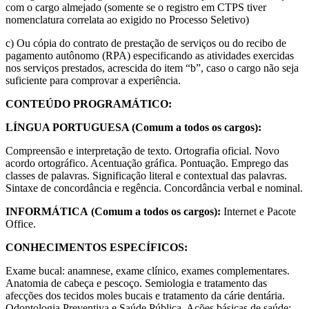
com o cargo almejado (somente se o registro em CTPS tiver
nomenclatura correlata ao exigido no Processo Seletivo)
c) Ou cópia do contrato de prestação de serviços ou do recibo de
pagamento autônomo (RPA) especificando as atividades exercidas
nos serviços prestados, acrescida do item “b”, caso o cargo não seja
suficiente para comprovar a experiência.
CONTEÚDO PROGRAMÁTICO:
LÍNGUA PORTUGUESA (Comum a todos os cargos):
Compreensão e interpretação de texto. Ortografia oficial. Novo
acordo ortográfico. Acentuação gráfica. Pontuação. Emprego das
classes de palavras. Significação literal e contextual das palavras.
Sintaxe de concordância e regência. Concordância verbal e nominal.
INFORMÁTICA
(Comum a todos os cargos):
Internet e Pacote
Office.
CONHECIMENTOS ESPECÍFICOS:
Exame bucal: anamnese, exame clínico, exames complementares.
Anatomia de cabeça e pescoço. Semiologia e tratamento das
afecções dos tecidos moles bucais e tratamento da cárie dentária.
Odontologia Preventiva e Saúde Pública. Ações básicas de saúde: