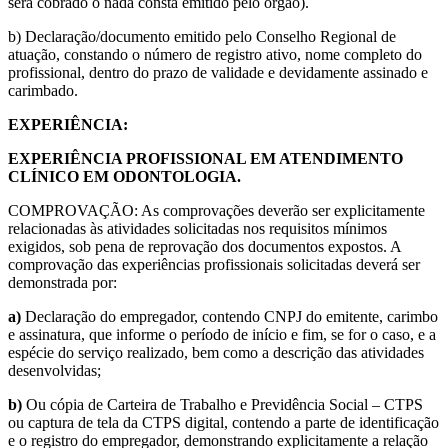
será cobrado o nada consta emitido pelo órgão).
b) Declaração/documento emitido pelo Conselho Regional de
atuação, constando o número de registro ativo, nome completo do
profissional, dentro do prazo de validade e devidamente assinado e
carimbado.
EXPERIÊNCIA:
EXPERIÊNCIA PROFISSIONAL EM ATENDIMENTO
CLÍNICO EM ODONTOLOGIA.
COMPROVAÇÃO: As comprovações deverão ser explicitamente
relacionadas às atividades solicitadas nos requisitos mínimos
exigidos, sob pena de reprovação dos documentos expostos. A
comprovação das experiências profissionais solicitadas deverá ser
demonstrada por:
a)
Declaração do empregador, contendo CNPJ do emitente, carimbo
e assinatura, que informe o período de início e fim, se for o caso, e a
espécie do serviço realizado, bem como a descrição das atividades
desenvolvidas;
b)
Ou cópia de Carteira de Trabalho e Previdência Social – CTPS
ou captura de tela da CTPS digital, contendo a parte de identificação
e o registro do empregador, demonstrando explicitamente a relação