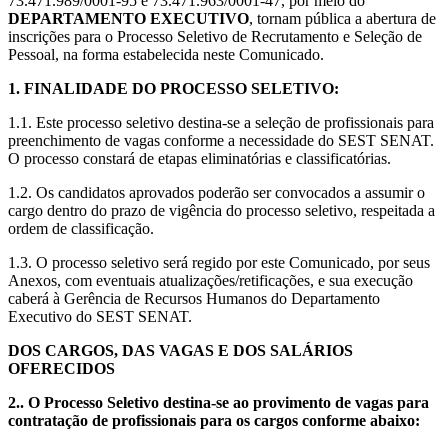
73.471.989/0001-95 e 73.471.963/0001-47, por meio do
DEPARTAMENTO EXECUTIVO
, tornam pública a abertura de
inscrições para o Processo Seletivo de Recrutamento e Seleção de
Pessoal, na forma estabelecida neste Comunicado.
1. FINALIDADE DO PROCESSO SELETIVO:
1.1. Este processo seletivo destina-se a seleção de profissionais para
preenchimento de vagas conforme a necessidade do SEST SENAT.
O processo constará de etapas eliminatórias e classificatórias.
1.2. Os candidatos aprovados poderão ser convocados a assumir o
cargo dentro do prazo de vigência do processo seletivo, respeitada a
ordem de classificação.
1.3. O processo seletivo será regido por este Comunicado, por seus
Anexos, com eventuais atualizações/retificações, e sua execução
caberá à Gerência de Recursos Humanos do Departamento
Executivo do SEST SENAT.
DOS CARGOS, DAS VAGAS E DOS SALÁRIOS
OFERECIDOS
2.. O Processo Seletivo destina-se ao provimento de vagas para
contratação de profissionais para os cargos conforme abaixo: