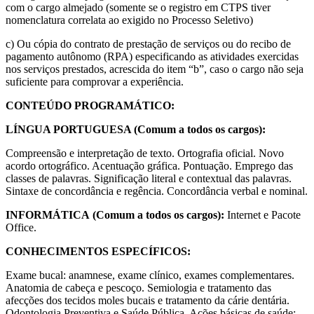
com o cargo almejado (somente se o registro em CTPS tiver
nomenclatura correlata ao exigido no Processo Seletivo)
c) Ou cópia do contrato de prestação de serviços ou do recibo de
pagamento autônomo (RPA) especificando as atividades exercidas
nos serviços prestados, acrescida do item “b”, caso o cargo não seja
suficiente para comprovar a experiência.
CONTEÚDO PROGRAMÁTICO:
LÍNGUA PORTUGUESA (Comum a todos os cargos):
Compreensão e interpretação de texto. Ortografia oficial. Novo
acordo ortográfico. Acentuação gráfica. Pontuação. Emprego das
classes de palavras. Significação literal e contextual das palavras.
Sintaxe de concordância e regência. Concordância verbal e nominal.
INFORMÁTICA
(Comum a todos os cargos):
Internet e Pacote
Office.
CONHECIMENTOS ESPECÍFICOS:
Exame bucal: anamnese, exame clínico, exames complementares.
Anatomia de cabeça e pescoço. Semiologia e tratamento das
afecções dos tecidos moles bucais e tratamento da cárie dentária.
Odontologia Preventiva e Saúde Pública. Ações básicas de saúde: