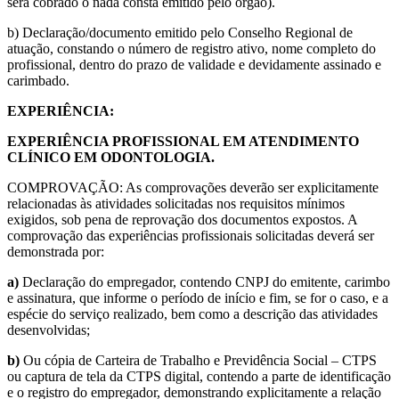
será cobrado o nada consta emitido pelo órgão).
b) Declaração/documento emitido pelo Conselho Regional de
atuação, constando o número de registro ativo, nome completo do
profissional, dentro do prazo de validade e devidamente assinado e
carimbado.
EXPERIÊNCIA:
EXPERIÊNCIA PROFISSIONAL EM ATENDIMENTO
CLÍNICO EM ODONTOLOGIA.
COMPROVAÇÃO: As comprovações deverão ser explicitamente
relacionadas às atividades solicitadas nos requisitos mínimos
exigidos, sob pena de reprovação dos documentos expostos. A
comprovação das experiências profissionais solicitadas deverá ser
demonstrada por:
a)
Declaração do empregador, contendo CNPJ do emitente, carimbo
e assinatura, que informe o período de início e fim, se for o caso, e a
espécie do serviço realizado, bem como a descrição das atividades
desenvolvidas;
b)
Ou cópia de Carteira de Trabalho e Previdência Social – CTPS
ou captura de tela da CTPS digital, contendo a parte de identificação
e o registro do empregador, demonstrando explicitamente a relação