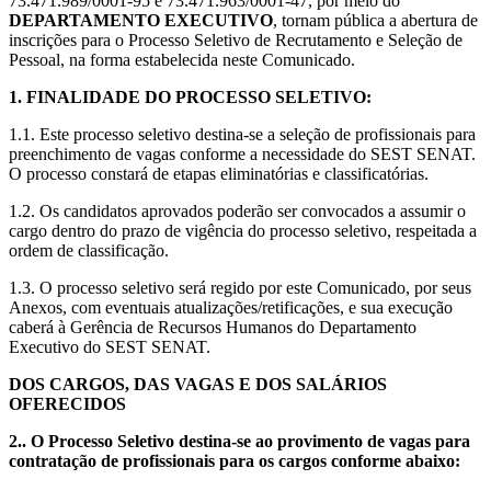
73.471.989/0001-95 e 73.471.963/0001-47, por meio do
DEPARTAMENTO EXECUTIVO
, tornam pública a abertura de
inscrições para o Processo Seletivo de Recrutamento e Seleção de
Pessoal, na forma estabelecida neste Comunicado.
1. FINALIDADE DO PROCESSO SELETIVO:
1.1. Este processo seletivo destina-se a seleção de profissionais para
preenchimento de vagas conforme a necessidade do SEST SENAT.
O processo constará de etapas eliminatórias e classificatórias.
1.2. Os candidatos aprovados poderão ser convocados a assumir o
cargo dentro do prazo de vigência do processo seletivo, respeitada a
ordem de classificação.
1.3. O processo seletivo será regido por este Comunicado, por seus
Anexos, com eventuais atualizações/retificações, e sua execução
caberá à Gerência de Recursos Humanos do Departamento
Executivo do SEST SENAT.
DOS CARGOS, DAS VAGAS E DOS SALÁRIOS
OFERECIDOS
2.. O Processo Seletivo destina-se ao provimento de vagas para
contratação de profissionais para os cargos conforme abaixo: