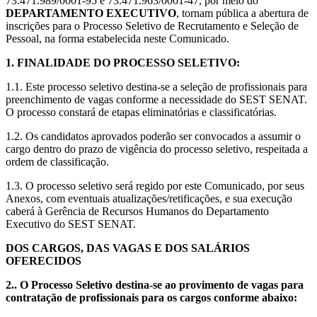
73.471.989/0001-95 e 73.471.963/0001-47, por meio do
DEPARTAMENTO EXECUTIVO
, tornam pública a abertura de
inscrições para o Processo Seletivo de Recrutamento e Seleção de
Pessoal, na forma estabelecida neste Comunicado.
1. FINALIDADE DO PROCESSO SELETIVO:
1.1. Este processo seletivo destina-se a seleção de profissionais para
preenchimento de vagas conforme a necessidade do SEST SENAT.
O processo constará de etapas eliminatórias e classificatórias.
1.2. Os candidatos aprovados poderão ser convocados a assumir o
cargo dentro do prazo de vigência do processo seletivo, respeitada a
ordem de classificação.
1.3. O processo seletivo será regido por este Comunicado, por seus
Anexos, com eventuais atualizações/retificações, e sua execução
caberá à Gerência de Recursos Humanos do Departamento
Executivo do SEST SENAT.
DOS CARGOS, DAS VAGAS E DOS SALÁRIOS
OFERECIDOS
2.. O Processo Seletivo destina-se ao provimento de vagas para
contratação de profissionais para os cargos conforme abaixo: