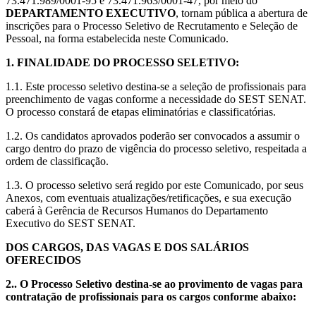
73.471.989/0001-95 e 73.471.963/0001-47, por meio do
DEPARTAMENTO EXECUTIVO
, tornam pública a abertura de
inscrições para o Processo Seletivo de Recrutamento e Seleção de
Pessoal, na forma estabelecida neste Comunicado.
1. FINALIDADE DO PROCESSO SELETIVO:
1.1. Este processo seletivo destina-se a seleção de profissionais para
preenchimento de vagas conforme a necessidade do SEST SENAT.
O processo constará de etapas eliminatórias e classificatórias.
1.2. Os candidatos aprovados poderão ser convocados a assumir o
cargo dentro do prazo de vigência do processo seletivo, respeitada a
ordem de classificação.
1.3. O processo seletivo será regido por este Comunicado, por seus
Anexos, com eventuais atualizações/retificações, e sua execução
caberá à Gerência de Recursos Humanos do Departamento
Executivo do SEST SENAT.
DOS CARGOS, DAS VAGAS E DOS SALÁRIOS
OFERECIDOS
2.. O Processo Seletivo destina-se ao provimento de vagas para
contratação de profissionais para os cargos conforme abaixo: